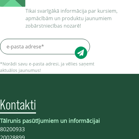
Tikai svarīgākā informācija par kursiem,
apmācībām un produktu jaunumiem
zobārstniecības nozarē!
*Norādi savu e-pasta adresi, ja vēlies saņemt
aktuālos jaunumus!
Kontakti
Tālrunis pasūtījumiem un informācijai
80200933
20028899