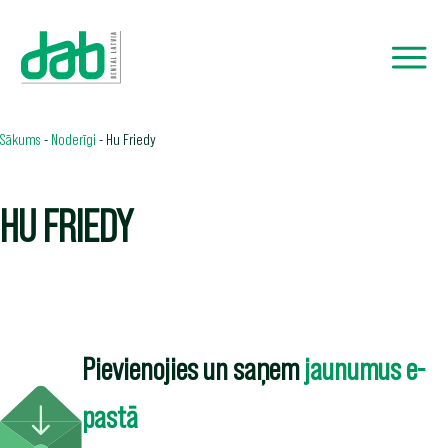
Sākums
-
Noderīgi
-
Hu Friedy
HU FRIEDY
Pievienojies un saņem
jaunumus e-
pastā