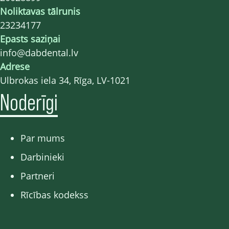
Noliktavas tālrunis
23234177
Epasts saziņai
info@dabdental.lv
Adrese
Ulbrokas iela 34, Rīga, LV-1021
Noderīgi
Par mums
Darbinieki
Partneri
Rīcības kodekss