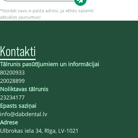
*Norādi savu e-pasta adresi, ja vēlies saņemt
aktuālos jaunumus!
Kontakti
Tālrunis pasūtījumiem un informācijai
80200933
20028899
Noliktavas tālrunis
23234177
Epasts saziņai
info@dabdental.lv
Adrese
Ulbrokas iela 34, Rīga, LV-1021