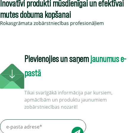
Inovatīvi produkti mūsdienīgai un efektīvai
mutes dobuma kopšanai
Rokasgrāmata zobārstniecības profesionāļiem
Pievienojies un saņem
jaunumus e-
pastā
Tikai svarīgākā informācija par kursiem,
apmācībām un produktu jaunumiem
zobārstniecības nozarē!