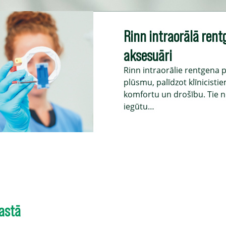
Rinn intraorālā rent
aksesuāri
Rinn intraorālie rentgena 
plūsmu, palīdzot klīnicisti
komfortu un drošību. Tie n
iegūtu…
astā