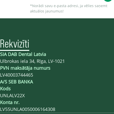
*Norādi savu e-pasta adresi, ja vēlies saņemt
aktuālos jaunumus!
Rekvizīti
SIA DAB Dental Latvia
Ulbrokas iela 34, Rīga, LV-1021
PVN maksātāja numurs
LV40003744465
A/S SEB BANKA
Kods
UNLALV22X
Konta nr.
LV55UNLA0050006164308