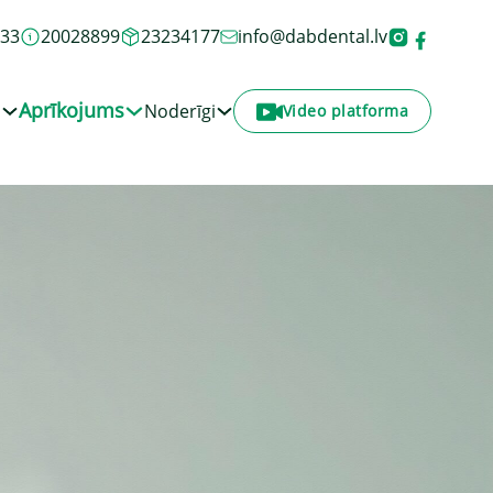
933
20028899
23234177
info@dabdental.lv
Aprīkojums
i
Noderīgi
Video platforma