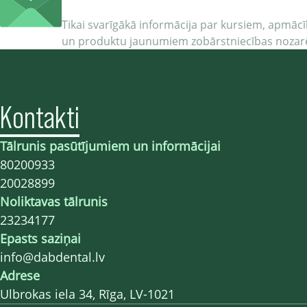
Tikai svarīgākā informācija par kursiem, apmā
un produktu jaunumiem zobārstniecības nozar
Kontakti
Tālrunis pasūtījumiem un informācijai
80200933
20028899
Noliktavas tālrunis
23234177
Epasts saziņai
info@dabdental.lv
Adrese
Ulbrokas iela 34, Rīga, LV-1021