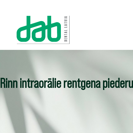
Rinn intraorālie rentgena pieder
Sākums
-
Aprīkojums Kategorija
-
Rinn intraorālie rentgena piederumi