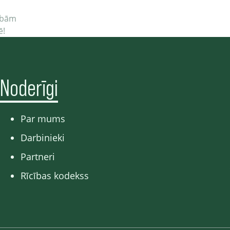
cībām
ē!
Noderīgi
Par mums
Darbinieki
Partneri
Rīcības kodekss