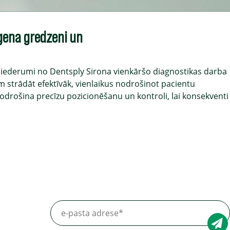
gena gredzeni un
piederumi no Dentsply Sirona vienkāršo diagnostikas darba
em strādāt efektīvāk, vienlaikus nodrošinot pacientu
odrošina precīzu pozicionēšanu un kontroli, lai konsekventi