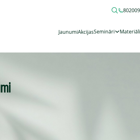
80200
Semināri
Materiāl
Jaunumi
Akcijas
umi