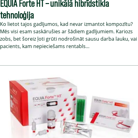
EQUIA Forte HT – unikālā hibrīdstikla
tehnoloģija
Ko lietot tajos gadījumos, kad nevar izmantot kompozītu?
Mēs visi esam saskārušies ar šādiem gadījumiem. Kariozs
zobs, bet šoreiz ļoti grūti nodrošināt sausu darba lauku, vai
pacients, kam nepieciešams rentabls…