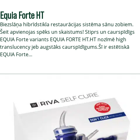
Equia Forte HT
Biezslāņa hibrīdstikla restaurācijas sistēma sānu zobiem.
Šeit apvienojas spēks un skaistums! Stiprs un caurspīdīgs
EQUIA Forte variants EQUIA FORTE HT.HT nozīmē high
translucency jeb augstāks caurspīdīgums.Šī ir estētiskā
EQUIA Forte…