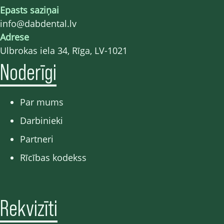
Epasts saziņai
info@dabdental.lv
Adrese
Ulbrokas iela 34, Rīga, LV-1021
Noderīgi
Par mums
Darbinieki
Partneri
Rīcības kodekss
Rekvizīti