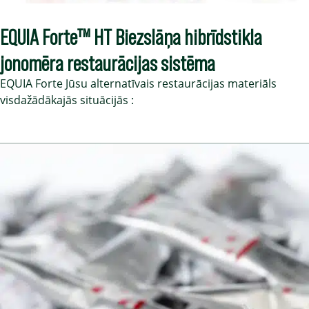
EQUIA Forte™ HT Biezslāņa hibrīdstikla
jonomēra restaurācijas sistēma
EQUIA Forte Jūsu alternatīvais restaurācijas materiāls
visdažādākajās situācijās :