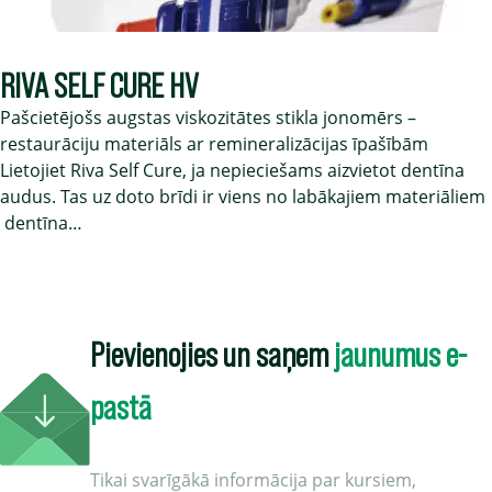
RIVA SELF CURE HV
Pašcietējošs augstas viskozitātes stikla jonomērs –
restaurāciju materiāls ar remineralizācijas īpašībām
Lietojiet Riva Self Cure, ja nepieciešams aizvietot dentīna
audus. Tas uz doto brīdi ir viens no labākajiem materiāliem
dentīna…
Pievienojies un saņem
jaunumus e-
pastā
Tikai svarīgākā informācija par kursiem,