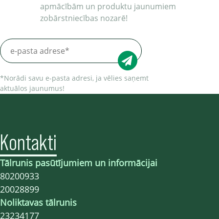
apmācībām un produktu jaunumiem
zobārstniecības nozarē!
*Norādi savu e-pasta adresi, ja vēlies saņemt
aktuālos jaunumus!
Kontakti
Tālrunis pasūtījumiem un informācijai
80200933
20028899
Noliktavas tālrunis
23234177