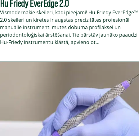
Hu Friedy EverEdge 2.0
Vismodernākie skeileri, kādi pieejami! Hu-Friedy EverEdge™
2.0 skeileri un kiretes ir augstas precizitātes profesionāli
manuālie instrumenti mutes dobuma profilaksei un
periodontoloģiskai ārstēšanai. Tie pārstāv jaunāko paaudzi
Hu-Friedy instrumentu klāstā, apvienojot…