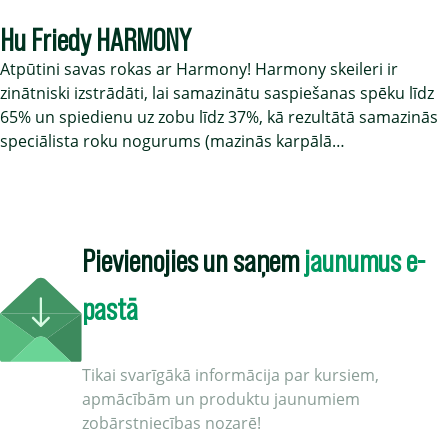
Hu Friedy HARMONY
Atpūtini savas rokas ar Harmony! Harmony skeileri ir
zinātniski izstrādāti, lai samazinātu saspiešanas spēku līdz
65% un spiedienu uz zobu līdz 37%, kā rezultātā samazinās
speciālista roku nogurums (mazinās karpālā…
Pievienojies un saņem
jaunumus e-
pastā
Tikai svarīgākā informācija par kursiem,
apmācībām un produktu jaunumiem
zobārstniecības nozarē!