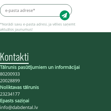
*Norādi savu e-pasta adresi, ja vēlies saņemt
aktuālos jaunumus!
Kontakti
Tālrunis pasūtījumiem un informācijai
80200933
20028899
Noliktavas tālrunis
23234177
Epasts saziņai
info@dabdental.lv