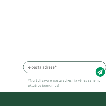
*Norādi savu e-pasta adresi, ja vēlies saņemt
aktuālos jaunumus!