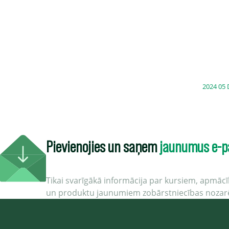
2024 05
Pievienojies un saņem
jaunumus e-p
Tikai svarīgākā informācija par kursiem, apmā
un produktu jaunumiem zobārstniecības nozar