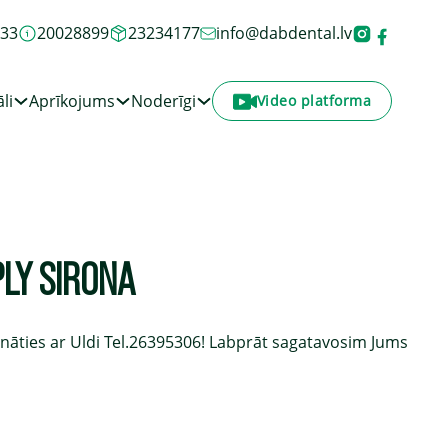
933
20028899
23234177
info@dabdental.lv
li
Aprīkojums
Noderīgi
Video platforma
PLY SIRONA
āties ar Uldi Tel.26395306! Labprāt sagatavosim Jums