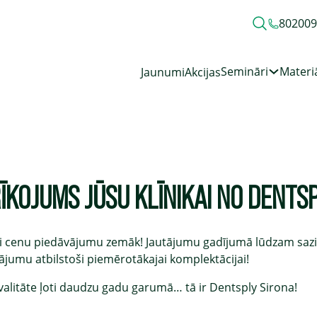
80200
Semināri
Materiā
Jaunumi
Akcijas
ĪKOJUMS JŪSU KLĪNIKAI NO DENTS
i cenu piedāvājumu zemāk! Jautājumu gadījumā lūdzam sazin
ājumu atbilstoši piemērotākajai komplektācijai!
valitāte ļoti daudzu gadu garumā… tā ir Dentsply Sirona!