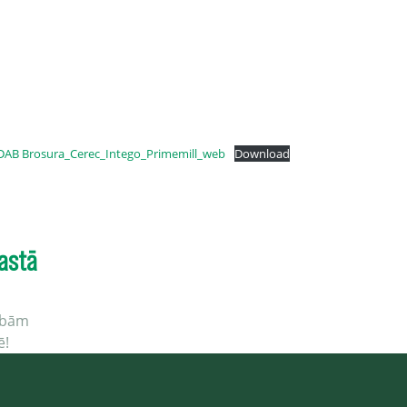
 DAB Brosura_Cerec_Intego_Primemill_web
Download
astā
cībām
ē!