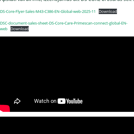
DS-Core-Flyer-Sales-M43-C386-EN-Global-web-2025-11
Download
DSC-document-sales-sheet-DS-Core-Care-Primescan-connect-global-EN-
web
Download