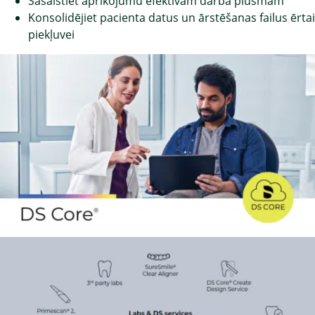
Sasaistiet aprīkojumu efektīvām darba plūsmām
Konsolidējiet pacienta datus un ārstēšanas failus ērtai
piekļuvei