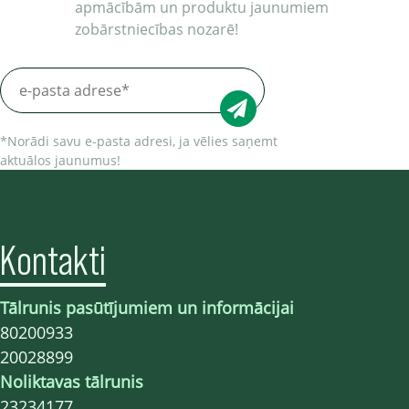
apmācībām un produktu jaunumiem
zobārstniecības nozarē!
*Norādi savu e-pasta adresi, ja vēlies saņemt
aktuālos jaunumus!
Kontakti
Tālrunis pasūtījumiem un informācijai
80200933
20028899
Noliktavas tālrunis
23234177