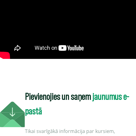
Pievienojies un saņem
jaunumus e-
pastā
Tikai svarīgākā informācija par kursiem,