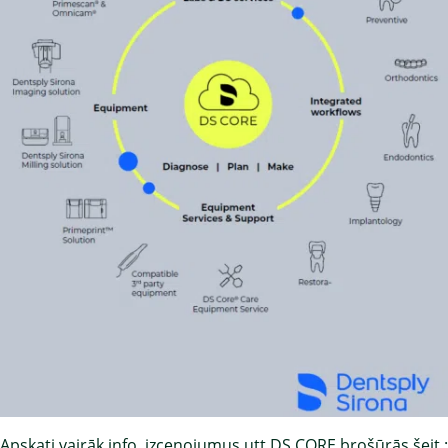
Apskati vairāk info, izcenojumus utt DS CORE brošūrās šeit :