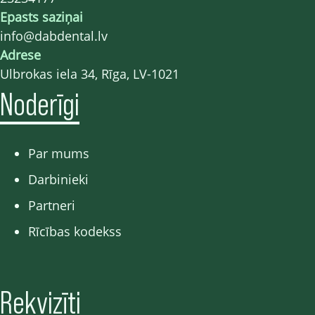
Epasts saziņai
info@dabdental.lv
Adrese
Ulbrokas iela 34, Rīga, LV-1021
Noderīgi
Par mums
Darbinieki
Partneri
Rīcības kodekss
Rekvizīti