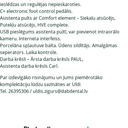
ieslēdzas un regulējas nepieskaroties.
C+ electronic foot control pedālis.
Asistenta pults ar Comfort element – Siekalu atsūcējs,
Putekļu atsūcējs, HVE complete.
USB pieslēgums asistenta pultī, var pievienot intraorālo
kameru. Interneta interfeiss.
Porcelāna spļautuve balta. Ūdens sildītājs. Amalgāmas
seperators. Laika kontrole.
Darba krēsli – Ārsta darba krēsls PAUL,
Asistenta darba krēsls Carl.
Par izdevīgāko risinājumu un Jums piemērotāko
komplektāciju lūdzu sazināties ar Uldi
Tel. 26395306 / uldis.zigurs@dabdental.lv