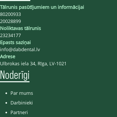
Tālrunis pasūtījumiem un informācijai
80200933
20028899
Noliktavas tālrunis
23234177
Epasts saziņai
info@dabdental.lv
Adrese
Ulbrokas iela 34, Rīga, LV-1021
Noderīgi
Par mums
Darbinieki
Partneri