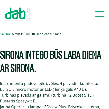
Sākums
-
Sirona INTEGO Būs laba diena ar Sirona.
SIRONA INTEGO BŪS LABA DIENA
AR SIRONA.
Instrumentu padeve pēc izvēles, 4 pievadi – komforta.
BL ISO E micro motor ar LED ( leņķa gals A40 L ),
Turbīnas pievads ar gaismu (turbīna T2 Boost S TD),
Pūsteris Spraywit E.
Jaunā Operāciju lampa LEDview Plus. Brīvroku sistēma,