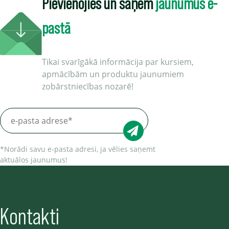
Pievienojies un saņem
jaunumus e-
pastā
Tikai svarīgākā informācija par kursiem,
apmācībām un produktu jaunumiem
zobārstniecības nozarē!
*Norādi savu e-pasta adresi, ja vēlies saņemt
aktuālos jaunumus!
Kontakti