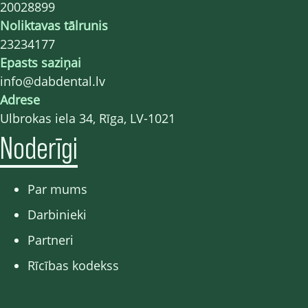
20028899
Noliktavas tālrunis
23234177
Epasts saziņai
info@dabdental.lv
Adrese
Ulbrokas iela 34, Rīga, LV-1021
Noderīgi
Par mums
Darbinieki
Partneri
Rīcības kodekss