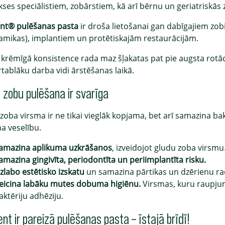
kses speciālistiem, zobārstiem, kā arī bērnu un geriatriskās
nt® pulēšanas pasta
ir droša lietošanai gan dabīgajiem z
ramikas), implantiem un protētiskajām restaurācijām.
 krēmīgā konsistence rada maz šļakatas pat pie augsta rotāci
tablāku darba vidi ārstēšanas laikā.
 zobu pulēšana ir svarīga
zoba virsma ir ne tikai vieglāk kopjama, bet arī samazina bak
 veselību.
amazina aplikuma uzkrāšanos
, izveidojot gludu zoba virsmu
amazina gingivīta, periodontīta un periimplantīta risku.
zlabo estētisko izskatu
un samazina pārtikas un dzērienu ra
eicina labāku mutes dobuma higiēnu.
Virsmas, kuru raupju
aktēriju adhēziju.
nt ir pareizā pulēšanas pasta – īstajā brīdī!