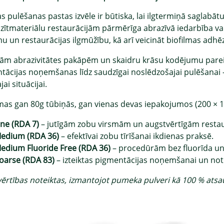
s pulēšanas pastas izvēle ir būtiska, lai ilgtermiņā saglabātu 
ītmateriālu restaurācijām pārmērīga abrazīvā iedarbība va
 un restaurācijas ilgmūžību, kā arī veicināt biofilmas adhēz
rām abrazivitātes pakāpēm un skaidru krāsu kodējumu pareiz
tācijas noņemšanas līdz saudzīgai noslēdzošajai pulēšanai
jai situācijai.
mas gan 80g tūbiņās, gan vienas devas iepakojumos (200 × 1,
ine (RDA 7)
– jutīgām zobu virsmām un augstvērtīgām restau
edium (RDA 36)
– efektīvai zobu tīrīšanai ikdienas praksē.
edium Fluoride Free (RDA 36)
– procedūrām bez fluorīda un
oarse (RDA 83)
– izteiktas pigmentācijas noņemšanai un notu
vērtības noteiktas, izmantojot pumeka pulveri kā 100 % atsa