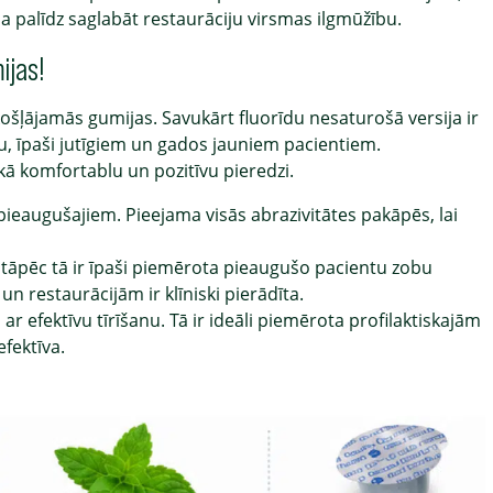
 palīdz saglabāt restaurāciju virsmas ilgmūžību.
ijas!
ošļājamās gumijas. Savukārt fluorīdu nesaturošā versija ir
, īpaši jutīgiem un gados jauniem pacientiem.
kā komfortablu un pozitīvu pieredzi.
pieaugušajiem. Pieejama visās abrazivitātes pakāpēs, lai
u, tāpēc tā ir īpaši piemērota pieaugušo pacientu zobu
n restaurācijām ir klīniski pierādīta.
 efektīvu tīrīšanu. Tā ir ideāli piemērota profilaktiskajām
fektīva.