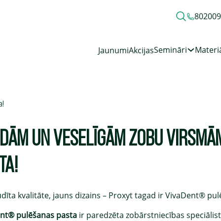
80200
Semināri
Materiā
Jaunumi
Akcijas
a!
DĀM UN VESELĪGĀM ZOBU VIRSMĀM
TA!
dīta kvalitāte, jauns dizains – Proxyt tagad ir VivaDent® pu
nt® pulēšanas pasta
ir paredzēta zobārstniecības speciālist