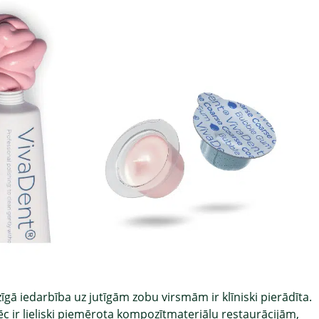
ā iedarbība uz jutīgām zobu virsmām ir klīniski pierādīta.
pēc ir lieliski piemērota kompozītmateriālu restaurācijām,