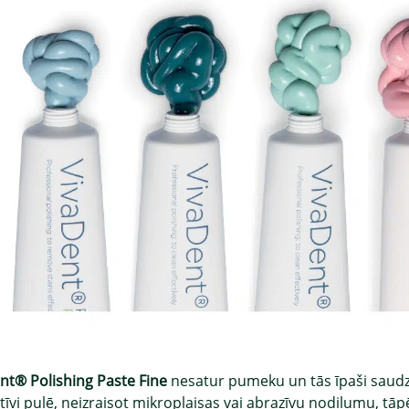
nt® Polishing Paste Fine
nesatur pumeku un tās īpaši saudzīg
tīvi pulē, neizraisot mikroplaisas vai abrazīvu nodilumu, tā