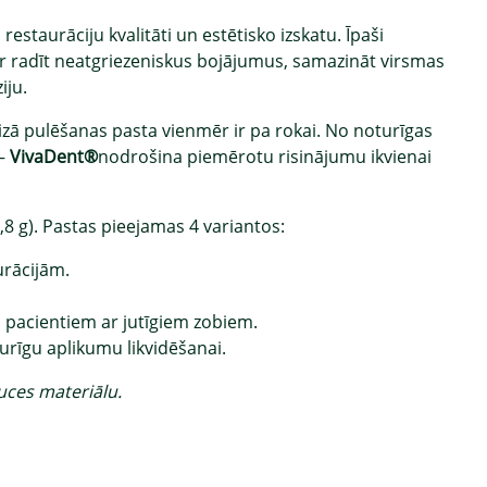
restaurāciju kvalitāti un estētisko izskatu. Īpaši
r radīt neatgriezeniskus bojājumus, samazināt virsmas
iju.
ā pulēšanas pasta vienmēr ir pa rokai. No noturīgas
 –
VivaDent®
nodrošina piemērotu risinājumu ikvienai
8 g). Pastas pieejamas 4 variantos:
rācijām.
 pacientiem ar jutīgiem zobiem.
rīgu aplikumu likvidēšanai.
uces materiālu.