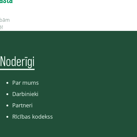
cībām
ē!
Noderīgi
Par mums
Darbinieki
Partneri
Rīcības kodekss