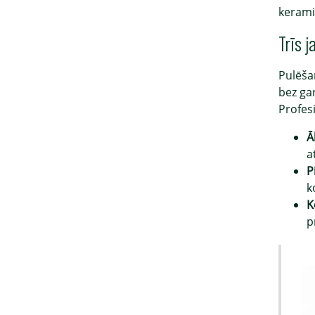
kerami
Trīs 
Pulēša
bez ga
Profes
Ā
a
P
k
K
p