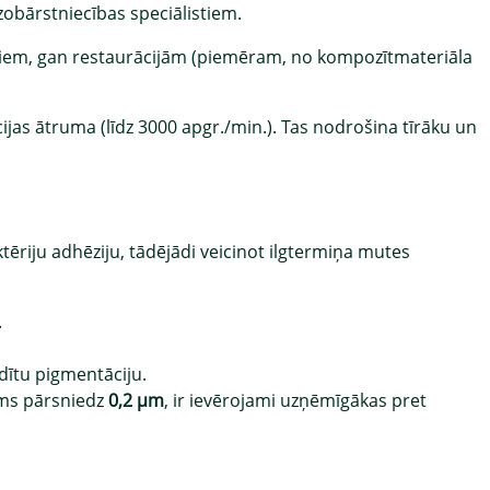
 zobārstniecības speciālistiem.
obiem, gan restaurācijām (piemēram, no kompozītmateriāla
jas ātruma (līdz 3000 apgr./min.). Tas nodrošina tīrāku un
tēriju adhēziju, tādējādi veicinot ilgtermiņa mutes
.
dītu pigmentāciju.
ms pārsniedz
0,2 μm
, ir ievērojami uzņēmīgākas pret