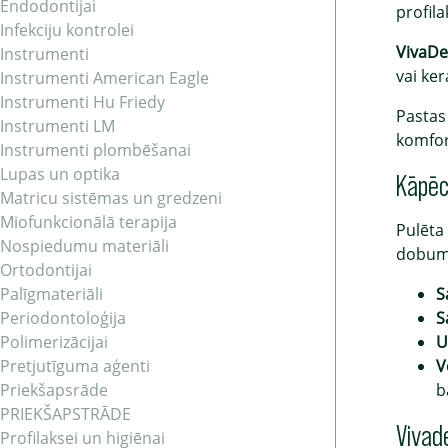
Endodontijai
profila
Infekciju kontrolei
VivaDe
Instrumenti
vai ke
Instrumenti American Eagle
Instrumenti Hu Friedy
Pastas
Instrumenti LM
komfor
Instrumenti plombēšanai
Lupas un optika
Kāpēc
Matricu sistēmas un gredzeni
Miofunkcionālā terapija
Pulēta 
Nospiedumu materiāli
dobuma
Ortodontijai
Palīgmateriāli
S
Periodontoloģija
S
Polimerizācijai
U
Pretjutīguma aģenti
V
Priekšapsrāde
b
PRIEKŠAPSTRĀDE
Vivade
Profilaksei un higiēnai