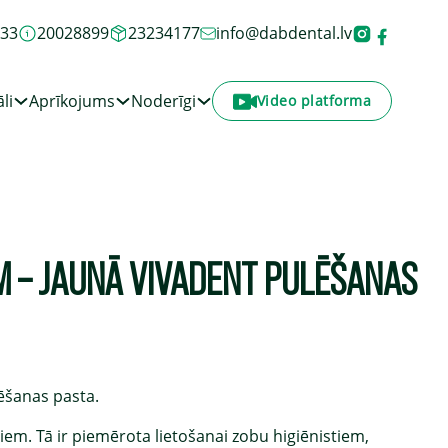
933
20028899
23234177
info@dabdental.lv
li
Aprīkojums
Noderīgi
Video platforma
 – JAUNĀ VIVADENT PULĒŠANAS
lēšanas pasta.
iem. Tā ir piemērota lietošanai zobu higiēnistiem,