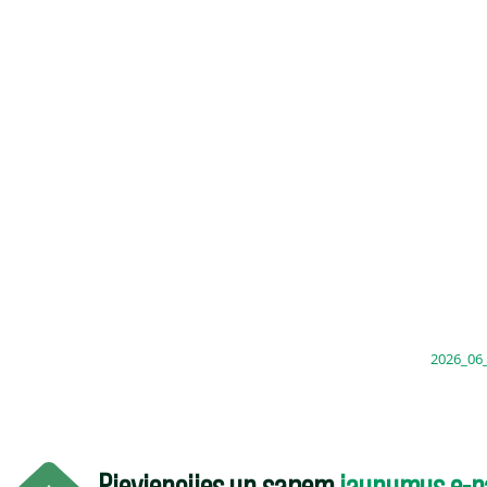
2026_06
Pievienojies un saņem
jaunumus e-p