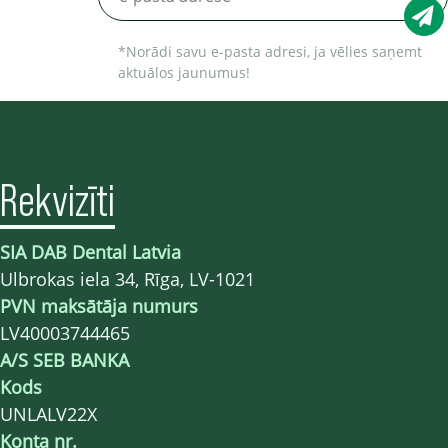
*Norādi savu e-pasta adresi, ja vēlies saņemt
aktuālos jaunumus!
Rekvizīti
SIA DAB Dental Latvia
Ulbrokas iela 34, Rīga, LV-1021
PVN maksātāja numurs
LV40003744465
A/S SEB BANKA
Kods
UNLALV22X
Konta nr.