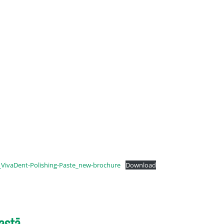
_VivaDent-Polishing-Paste_new-brochure
Download
astā