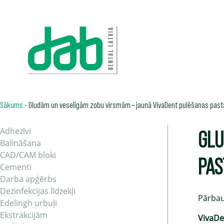
Sākums
-
Gludām un veselīgām zobu virsmām – jaunā VivaDent pulēšanas past
GLU
Adhezīvi
Balināšana
CAD/CAM bloki
PAS
Cementi
Darba apģērbs
Dezinfekcijas līdzekļi
Pārbau
Edelingh urbuļi
Ekstrakcijām
VivaDe