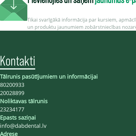
Tikai svarīgākā informācija par kursiem, apmā
un produktu jaunumiem zobārstniecības nozar
Kontakti
Tālrunis pasūtījumiem un informācijai
80200933
20028899
Noliktavas tālrunis
23234177
Epasts saziņai
info@dabdental.lv
Adrese