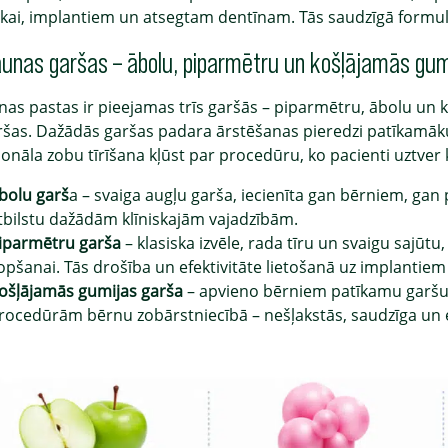
kai, implantiem un atsegtam dentīnam. Tās saudzīgā formula
jaunas garšas – ābolu, piparmētru un košļājamās gum
nas pastas ir pieejamas trīs garšās – piparmētru, ābolu un k
ršas. Dažādās garšas padara ārstēšanas pieredzi patīkamāku
ionāla zobu tīrīšana kļūst par procedūru, ko pacienti uztver 
bolu garš
a – svaiga augļu garša, iecienīta gan bērniem, gan 
tbilstu dažādām klīniskajām vajadzībām.
iparmētru garša
– klasiska izvēle, rada tīru un svaigu sajūt
opšanai. Tās drošība un efektivitāte lietošanā uz implantiem u
ošļājamās gumijas garša
– apvieno bērniem patīkamu garšu ar
rocedūrām bērnu zobārstniecībā – nešļakstās, saudzīga un e