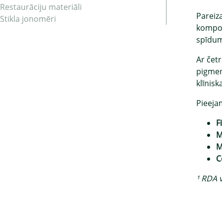
Restaurāciju materiāli
Pareiza
Stikla jonomēri
kompoz
spīdumu
Ar čet
pigmen
klīniska
Pieeja
F
M
M
C
¹ RDA 