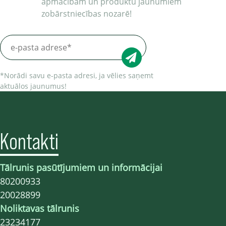
apmācībām un produktu jaunumiem
zobārstniecības nozarē!
*Norādi savu e-pasta adresi, ja vēlies saņemt
aktuālos jaunumus!
Kontakti
Tālrunis pasūtījumiem un informācijai
80200933
20028899
Noliktavas tālrunis
23234177