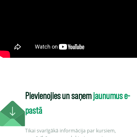
Pievienojies un saņem
jaunumus e-
pastā
Tikai svarīgākā informācija par kursiem,