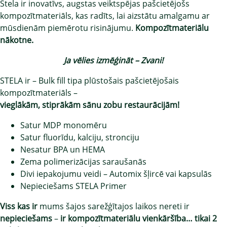
Stela ir inovatīvs, augstas veiktspējas pašcietējošs
kompozītmateriāls, kas radīts, lai aizstātu amalgamu ar
mūsdienām piemērotu risinājumu.
Kompozītmateriālu
nākotne.
Ja vēlies izmēģināt – Zvani!
STELA ir – Bulk fill tipa plūstošais pašcietējošais
kompozītmateriāls –
vieglākām, stiprākām sānu zobu restaurācijām!
Satur MDP monomēru
Satur fluorīdu, kalciju, stronciju
Nesatur BPA un HEMA
Zema polimerizācijas saraušanās
Divi iepakojumu veidi – Automix šļircē vai kapsulās
Nepieciešams STELA Primer
Viss kas ir
mums šajos sarežģītajos laikos nereti ir
nepieciešams
–
ir kompozītmateriālu vienkāršība…
tikai 2