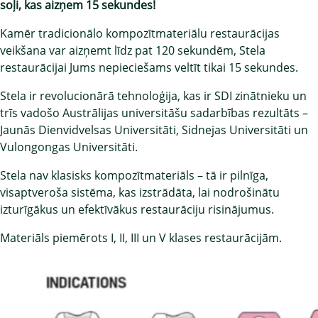
soļi, kas aizņem 15 sekundes!
Kamēr tradicionālo kompozītmateriālu restaurācijas
veikšana var aizņemt līdz pat 120 sekundēm, Stela
restaurācijai Jums nepieciešams veltīt tikai 15 sekundes.
Stela ir revolucionārā tehnoloģija, kas ir SDI zinātnieku un
trīs vadošo Austrālijas universitāšu sadarbības rezultāts –
Jaunās Dienvidvelsas Universitāti, Sidnejas Universitāti un
Vulongongas Universitāti.
Stela nav klasisks kompozītmateriāls – tā ir pilnīga,
visaptveroša sistēma, kas izstrādāta, lai nodrošinātu
izturīgākus un efektīvākus restaurāciju risinājumus.
Materiāls piemērots I, II, III un V klases restaurācijām.