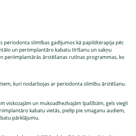
as periodonta slimības gadījumos kā papildterapija pēc
ālo un periimplantāro kabatu tīrīšanu un sakņu
s un periimplantārās ārstēšanas rutīnas programmas, ko
stiem, kuri nodarbojas ar periodonta slimību ārstēšanu.
ajām viskozajām un mukoadhezīvajām īpašībām, gels viegli
eriimplantāro kabatu vietās, pielīp pie smaganu audiem,
kabatu pārklājumu.