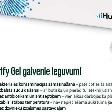
ify Gel galvenie ieguvumi
akteriālās kontaminācijas samazināšana
– pateicoties tā ai
tbalsts audu dzīšanai
– ar būtisku un pierādītu ietekmi uz
ez antibiotikām un antiseptiķiem
– vienlaikus darbojas kā pl
tabils istabas temperatūrā
– nav nepieciešama aukstuma ķē
ez dzīvnieku izcelsmes sastāvdaļām