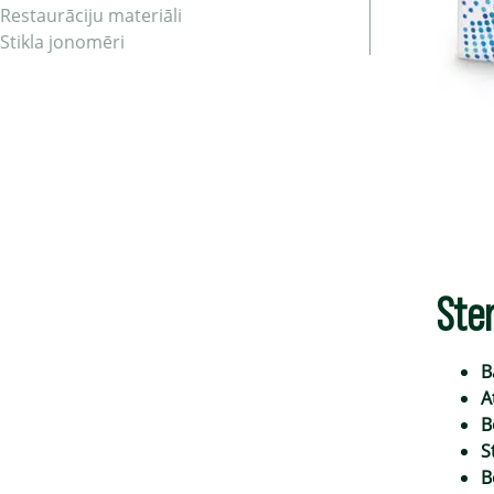
Restaurāciju materiāli
Stikla jonomēri
Ster
B
A
B
S
B