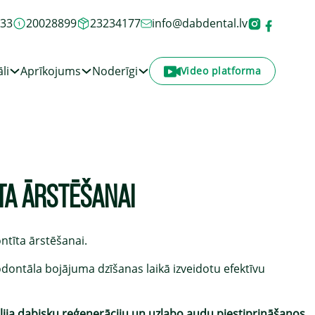
933
20028899
23234177
info@dabdental.lv
li
Aprīkojums
Noderīgi
Video platforma
ĪTA ĀRSTĒŠANAI
tīta ārstēšanai.
iodontāla bojājuma dzīšanas laikā izveidotu efektīvu
lija dabisku reģenerāciju un uzlabo audu piestiprināšanos