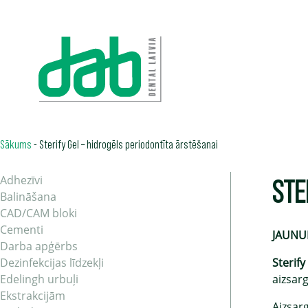
Sākums
-
Sterify Gel – hidrogēls periodontīta ārstēšanai
STE
Adhezīvi
Balināšana
CAD/CAM bloki
Cementi
JAUN
Darba apģērbs
Dezinfekcijas līdzekļi
Sterify
Edelingh urbuļi
aizsar
Ekstrakcijām
Aizsarg