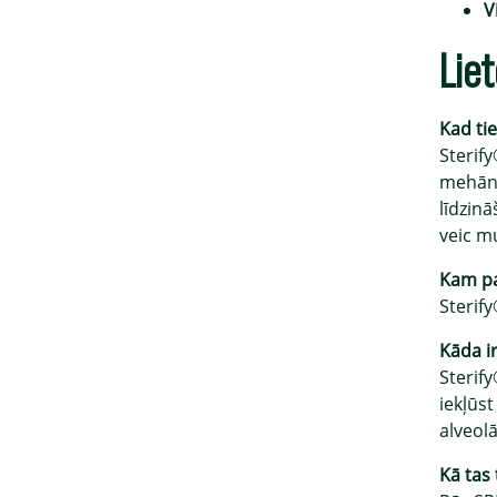
V
Lie
Kad tie
Sterif
mehāni
līdzin
veic mu
Kam pa
Sterif
Kāda i
Sterif
iekļūs
alveol
Kā tas 