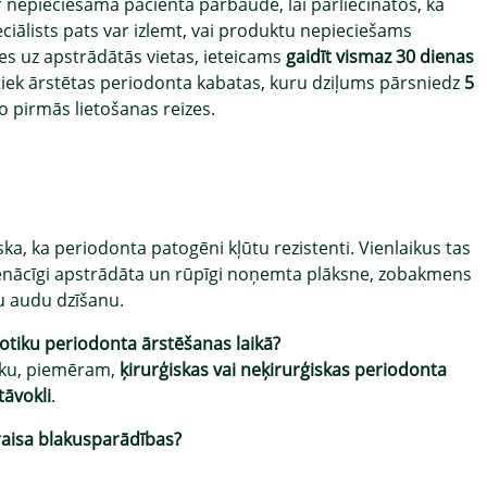
nepieciešama pacienta pārbaude, lai pārliecinātos, ka
eciālists pats var izlemt, vai produktu nepieciešams
es uz apstrādātās vietas, ieteicams
gaidīt vismaz 30 dienas
 tiek ārstētas periodonta kabatas, kuru dziļums pārsniedz
5
 pirmās lietošanas reizes.
iska, ka periodonta patogēni kļūtu rezistenti. Vienlaikus tas
ienācīgi apstrādāta un rūpīgi noņemta plāksne, zobakmens
ātu audu dzīšanu.
biotiku periodonta ārstēšanas laikā?
otiku, piemēram,
ķirurģiskas vai neķirurģiskas periodonta
tāvokli
.
zraisa blakusparādības?