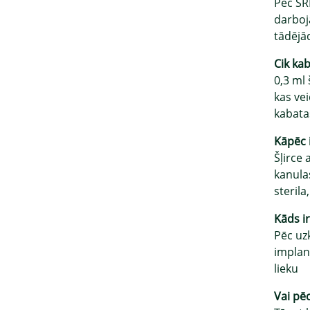
Pēc SR
darboja
tādējā
Cik kab
0,3 ml
kas ve
kabatas
Kāpēc 
Šļirce 
kanula
steril
Kāds ir
Pēc uz
implan
lieku
Vai pē