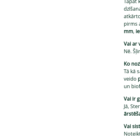
Tāpat 
dzīšana
atkārt
pirms 
mm
,
i
Vai ar 
Nē. Šļ
Ko noz
Tā kā 
veido
un biof
Vai ir 
Jā, Ste
ārstēša
Vai sis
Noteikt