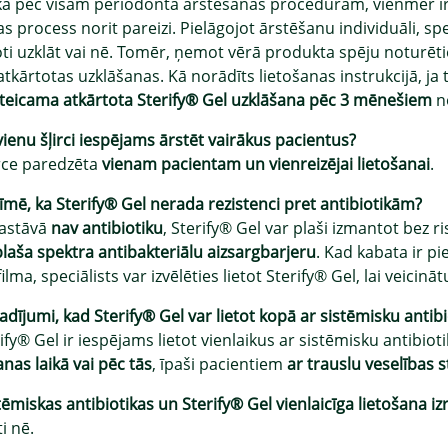
kā pēc visām periodonta ārstēšanas procedūrām, vienmēr ir 
s process norit pareizi. Pielāgojot ārstēšanu individuāli, sp
oti uzklāt vai nē. Tomēr, ņemot vērā produkta spēju noturēti
atkārtotas uzklāšanas. Kā norādīts lietošanas instrukcijā, ja
eteicama atkārtota Sterify® Gel uzklāšana pēc 3 mēnešiem
no
vienu šļirci iespējams ārstēt vairākus pacientus?
irce paredzēta
vienam pacientam un vienreizējai lietošanai
.
īmē, ka Sterify® Gel nerada rezistenci pret antibiotikām?
sastāvā
nav antibiotiku
, Sterify® Gel var plaši izmantot bez r
plaša spektra antibakteriālu aizsargbarjeru
. Kad kabata ir p
ilma, speciālists var izvēlēties lietot Sterify® Gel, lai veicin
gadījumi, kad Sterify® Gel var lietot kopā ar sistēmisku anti
rify® Gel ir iespējams lietot vienlaikus ar sistēmisku antibi
nas laikā vai pēc tās
, īpaši pacientiem
ar trauslu veselības s
tēmiskas antibiotikas un Sterify® Gel vienlaicīga lietošana i
i nē.