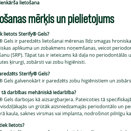
ienkārša lietošana
tošanas mērķis un pielietojums
k lietots Sterify® Gels?
y® Gels ir paredzēts lietošanai mērenas līdz smagas hronisk
skas aplikuma un zobakmens noņemšanas, veicot periodont
āšanu (SRP). Tāpat tas ir ieteicams kā daļa no periodontālā
tes ķirurgi, zobārsti vai zobu higiēnisti.
redzēts Sterify® Gels?
y® Gels galvenokārt ir paredzēts zobu higiēnistiem un zobār
r tā darbības mehāniskā iedarbība?
y® Gels darbojas kā aizsargbarjera. Pateicoties tā specifisk
t visdziļākajās un grūtāk aizsniedzamajās periodontālo un p
ārā kaula, saknes virsmas vai implanta, nodrošinot pilnīgu 
tiek lietots?