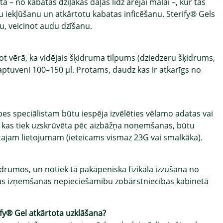
– no kabatas dziļākās daļas līdz ārējai malai –, kur tas
ju iekļūšanu un atkārtotu kabatas inficēšanu. Sterify® Gels
u, veicinot audu dzīšanu.
ot vērā, ka vidējais šķidruma tilpums (dziedzeru šķidrums,
aptuveni 100–150 µl. Protams, daudz kas ir atkarīgs no
ūpes speciālistam būtu iespēja izvēlēties vēlamo adatas vai
la, kas tiek uzskrūvēta pēc aizbāžņa noņemšanas, būtu
tajam lietojumam (ieteicams vismaz 23G vai smalkāka).
drumos, un notiek tā pakāpeniska fizikāla izzušana no
ākas izņemšanas nepieciešamību zobārstniecības kabinetā
ify® Gel atkārtota uzklāšana?