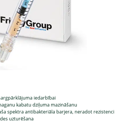
zsargpārklājuma iedarbībai
 smaganu kabatu dziļuma mazināšanu
aša spektra antibakteriāla barjera, neradot rezistenci
des uzturēšana