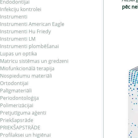
Endodontijai
pēc ne
Infekciju kontrolei
Instrumenti
Instrumenti American Eagle
Instrumenti Hu Friedy
Instrumenti LM
Instrumenti plombēšanai
Lupas un optika
Matricu sistēmas un gredzeni
Miofunkcionālā terapija
Nospiedumu materiāli
Ortodontijai
Palīgmateriāli
Periodontoloģija
Polimerizācijai
Pretjutīguma aģenti
Priekšapsrāde
PRIEKŠAPSTRĀDE
Profilaksei un higiēnai