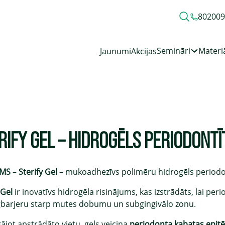
80200
Semināri
Materiā
Jaunumi
Akcijas
RIFY GEL – HIDROGĒLS PERIODONT
UMS
–
Sterify Gel
– mukoadhezīvs polimēru hidrogēls periodon
 Gel
ir inovatīvs hidrogēla risinājums, kas izstrādāts, lai per
gbarjeru starp mutes dobumu un subgingivālo zonu.
ājot apstrādāto vietu, gels veicina
periodonta kabatas epitē