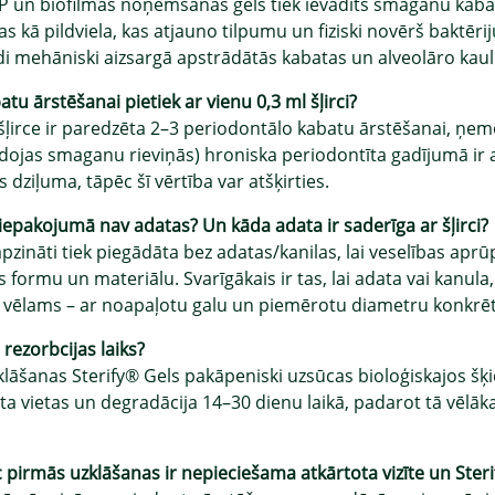
P un biofilmas noņemšanas gels tiek ievadīts smaganu kabatā 
s kā pildviela, kas atjauno tilpumu un fiziski novērš baktēri
di mehāniski aizsargā apstrādātās kabatas un alveolāro kaul
atu ārstēšanai pietiek ar vienu 0,3 ml šļirci?
 šļirce ir paredzēta 2–3 periodontālo kabatu ārstēšanai, ņem
idojas smaganu rieviņās) hroniska periodontīta gadījumā ir 
 dziļuma, tāpēc šī vērtība var atšķirties.
iepakojumā nav adatas? Un kāda adata ir saderīga ar šļirci?
apzināti tiek piegādāta bez adatas/kanilas, lai veselības apr
s formu un materiālu. Svarīgākais ir tas, lai adata vai kanu
a, vēlams – ar noapaļotu galu un piemērotu diametru konkrē
 rezorbcijas laiks?
klāšanas Sterify® Gels pakāpeniski uzsūcas bioloģiskajos šķi
ta vietas un degradācija 14–30 dienu laikā, padarot tā vēl
c pirmās uzklāšanas ir nepieciešama atkārtota vizīte un Ster