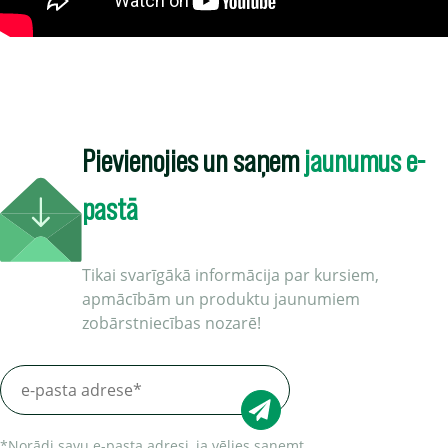
Pievienojies un saņem
jaunumus e-
pastā
Tikai svarīgākā informācija par kursiem,
apmācībām un produktu jaunumiem
zobārstniecības nozarē!
*Norādi savu e-pasta adresi, ja vēlies saņemt