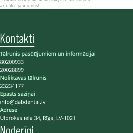
aktuālos jaunumus!
Kontakti
Tālrunis pasūtījumiem un informācijai
80200933
20028899
Noliktavas tālrunis
23234177
Epasts saziņai
info@dabdental.lv
Adrese
Ulbrokas iela 34, Rīga, LV-1021
Noderīgi