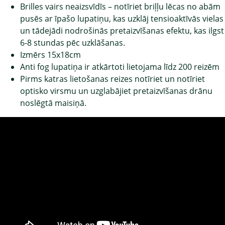
Brilles vairs neaizsvīdīs – notīriet briļļu lēcas no abām
pusēs ar īpašo lupatiņu, kas uzklāj tensioaktīvās vielas
un tādejādi nodrošinās pretaizvīšanas efektu, kas ilgst
6-8 stundas pēc uzklāšanas.
Izmērs 15x18cm
Anti fog lupatiņa ir atkārtoti lietojama līdz 200 reizēm
Pirms katras lietošanas reizes notīriet un notīriet
optisko virsmu un uzglabājiet pretaizvīšanas drānu
noslēgtā maisiņā.