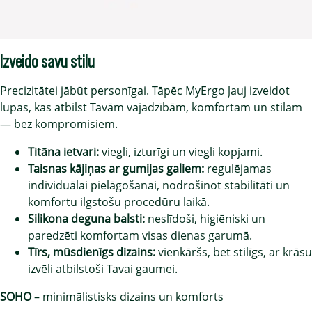
Izveido savu stilu
Precizitātei jābūt personīgai. Tāpēc MyErgo ļauj izveidot
lupas, kas atbilst Tavām vajadzībām, komfortam un stilam
— bez kompromisiem.
Titāna ietvari:
viegli, izturīgi un viegli kopjami.
Taisnas kājiņas ar gumijas galiem:
regulējamas
individuālai pielāgošanai, nodrošinot stabilitāti un
komfortu ilgstošu procedūru laikā.
Silikona deguna balsti:
neslīdoši, higiēniski un
paredzēti komfortam visas dienas garumā.
Tīrs, mūsdienīgs dizains:
vienkāršs, bet stilīgs, ar krāsu
izvēli atbilstoši Tavai gaumei.
SOHO
– minimālistisks dizains un komforts