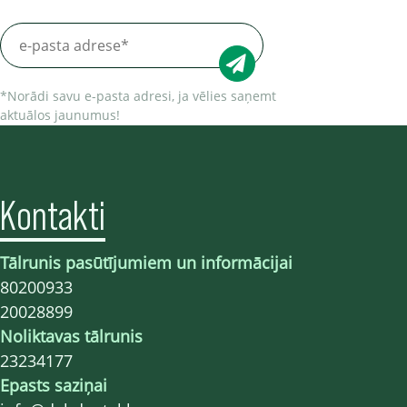
*Norādi savu e-pasta adresi, ja vēlies saņemt
aktuālos jaunumus!
Kontakti
Tālrunis pasūtījumiem un informācijai
80200933
20028899
Noliktavas tālrunis
23234177
Epasts saziņai