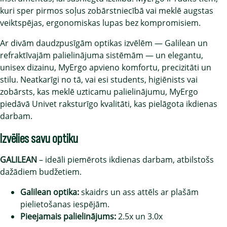
kuri sper pirmos soļus zobārstniecībā vai meklē augstas
veiktspējas, ergonomiskas lupas bez kompromisiem.
Ar divām daudzpusīgām optikas izvēlēm — Galilean un
refraktīvajām palielinājuma sistēmām — un elegantu,
unisex dizainu, MyErgo apvieno komfortu, precizitāti un
stilu. Neatkarīgi no tā, vai esi students, higiēnists vai
zobārsts, kas meklē uzticamu palielinājumu, MyErgo
piedāvā Univet raksturīgo kvalitāti, kas pielāgota ikdienas
darbam.
Izvēlies savu optiku
GALILEAN
– ideāli piemērots ikdienas darbam, atbilstošs
dažādiem budžetiem.
Galilean optika:
skaidrs un ass attēls ar plašām
pielietošanas iespējām.
Pieejamais palielinājums:
2.5x un 3.0x