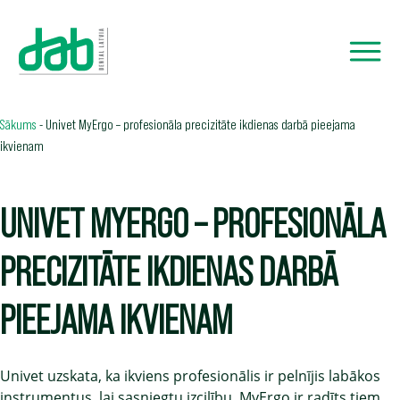
Sākums
-
Univet MyErgo – profesionāla precizitāte ikdienas darbā pieejama
ikvienam
UNIVET MYERGO – PROFESIONĀLA
PRECIZITĀTE IKDIENAS DARBĀ
PIEEJAMA IKVIENAM
Univet uzskata, ka ikviens profesionālis ir pelnījis labākos
instrumentus, lai sasniegtu izcilību. MyErgo ir radīts tiem,