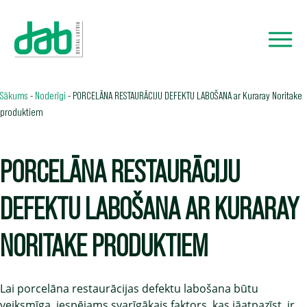
Sākums
-
Noderīgi
-
PORCELĀNA RESTAURĀCIJU DEFEKTU LABOŠANA ar Kuraray Noritake
produktiem
PORCELĀNA RESTAURĀCIJU
DEFEKTU LABOŠANA AR KURARAY
NORITAKE PRODUKTIEM
Lai porcelāna restaurācijas defektu labošana būtu
veiksmīga, iespējams svarīgākais faktors, kas jāatpazīst, ir