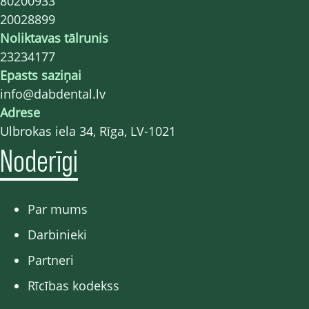
80200933
20028899
Noliktavas tālrunis
23234177
Epasts saziņai
info@dabdental.lv
Adrese
Ulbrokas iela 34, Rīga, LV-1021
Noderīgi
Par mums
Darbinieki
Partneri
Rīcības kodekss