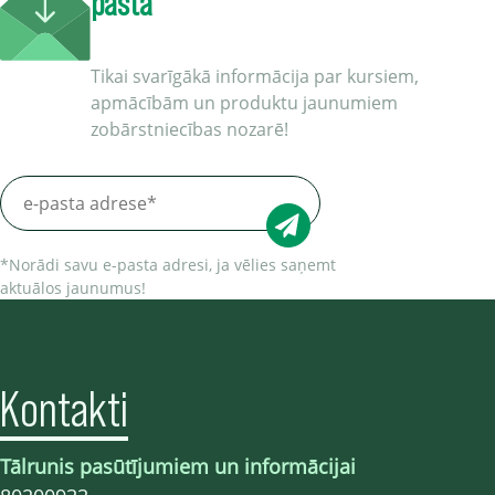
pastā
Tikai svarīgākā informācija par kursiem,
apmācībām un produktu jaunumiem
zobārstniecības nozarē!
*Norādi savu e-pasta adresi, ja vēlies saņemt
aktuālos jaunumus!
Kontakti
Tālrunis pasūtījumiem un informācijai