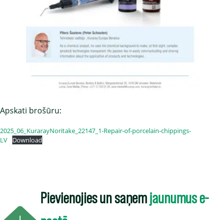
Apskati brošūru:
2025_06_KurarayNoritake_22147_1-Repair-of-porcelain-chippings-
LV
Download
Pievienojies un saņem
jaunumus e-