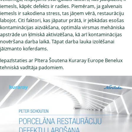
iemesls, kāpēc defekts ir radies. Piemēram, ja galvenais
iemesls ir sakodiena stress, tas jāņem vērā, restaurāciju
labojot. Citi faktori, kas jāpatur prātā, ir jebkādas esošas
kontaminācijas aizvākšana, optimāla virsmas mehāniska
apstrāde un ķīmiskā aktivizēšana, kā arī kontaminācijas
novēršana darba laikā. Tāpat darba lauka izolēšanai
jāizmanto koferdams.
Iepazīstaties ar Pītera Šoutena Kuraray Europe Benelux
tehniskā vadītāja padomiem.