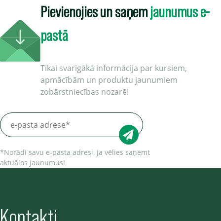
Pievienojies un saņem
jaunumus e-
pastā
Tikai svarīgākā informācija par kursiem,
apmācībām un produktu jaunumiem
zobārstniecības nozarē!
*Norādi savu e-pasta adresi, ja vēlies saņemt
aktuālos jaunumus!
Kontakti