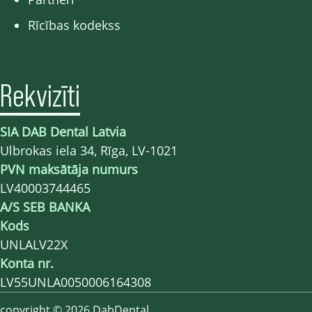
Rīcības kodekss
Rekvizīti
SIA DAB Dental Latvia
Ulbrokas iela 34, Rīga, LV-1021
PVN maksātāja numurs
LV40003744465
A/S SEB BANKA
Kods
UNLALV22X
Konta nr.
LV55UNLA0050006164308
copyright © 2026 DabDental