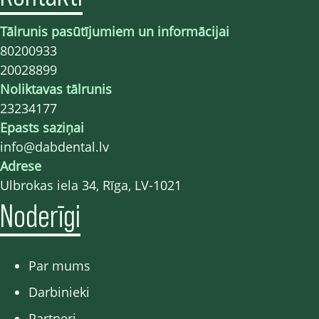
Tālrunis pasūtījumiem un informācijai
80200933
20028899
Noliktavas tālrunis
23234177
Epasts saziņai
info@dabdental.lv
Adrese
Ulbrokas iela 34, Rīga, LV-1021
Noderīgi
Par mums
Darbinieki
Partneri