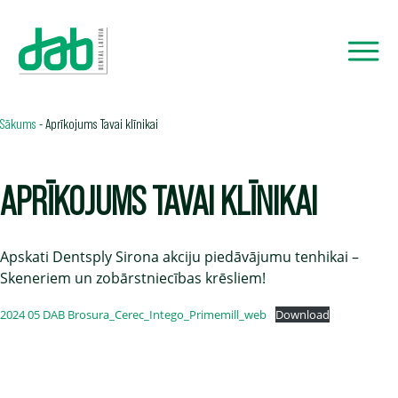
Sākums
-
Aprīkojums Tavai klīnikai
APRĪKOJUMS TAVAI KLĪNIKAI
Apskati Dentsply Sirona akciju piedāvājumu tenhikai –
Skeneriem un zobārstniecības krēsliem!
2024 05 DAB Brosura_Cerec_Intego_Primemill_web
Download