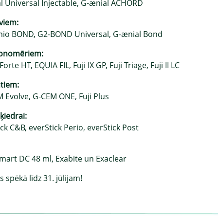
l Universal Injectable, G-ænial ACHORD
viem:
io BOND, G2-BOND Universal, G-ænial Bond
 jonomēriem:
orte HT, EQUIA FIL, Fuji IX GP, Fuji Triage, Fuji II LC
tiem:
M Evolve, G-CEM ONE, Fuji Plus
šķiedrai:
ck C&B, everStick Perio, everStick Post
art DC 48 ml, Exabite un Exaclear
s spēkā līdz 31. jūlijam!