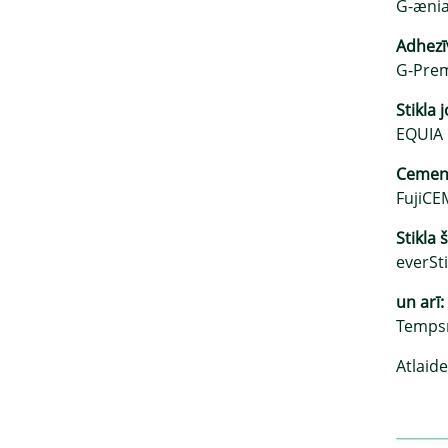
G-ænia
Adhezī
G-Prem
Stikla
EQUIA F
Cemen
FujiCE
Stikla 
everSti
un arī:
Tempsm
Atlaide