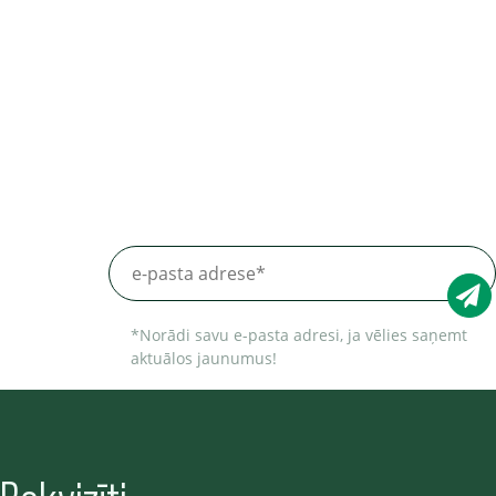
*Norādi savu e-pasta adresi, ja vēlies saņemt
aktuālos jaunumus!