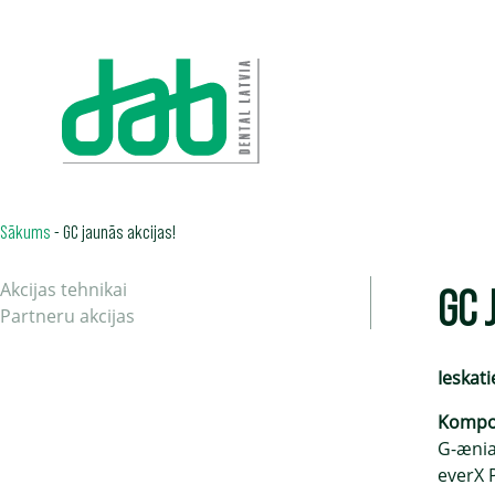
Sākums
-
GC jaunās akcijas!
GC 
Akcijas tehnikai
Partneru akcijas
Ieskat
Kompoz
G-ænia
everX P