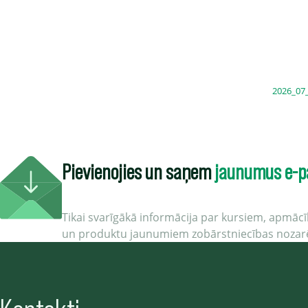
2026_07
Pievienojies un saņem
jaunumus e-p
Tikai svarīgākā informācija par kursiem, apmā
un produktu jaunumiem zobārstniecības nozar