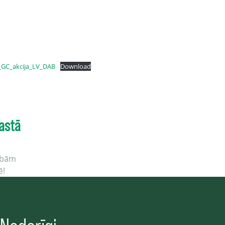
_GC_akcija_LV_DAB
Download
astā
cībām
ē!