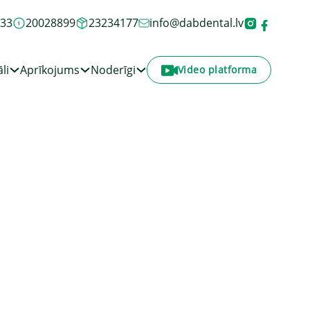
933
20028899
23234177
info@dabdental.lv
li
Aprīkojums
Noderīgi
Video platforma