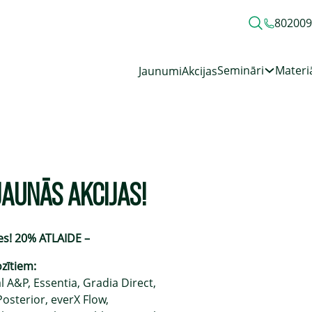
80200
Semināri
Materiā
Jaunumi
Akcijas
JAUNĀS AKCIJAS!
ies! 20% ATLAIDE –
ītiem:
l A&P, Essentia, Gradia Direct,
osterior, everX Flow,