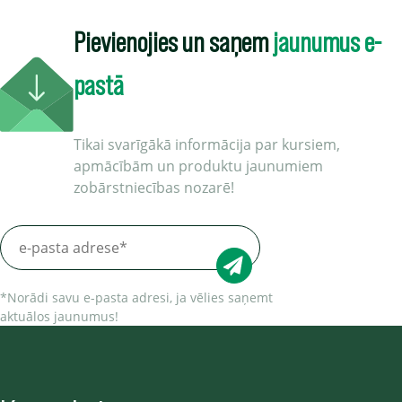
Pievienojies un saņem
jaunumus e-
pastā
Tikai svarīgākā informācija par kursiem,
apmācībām un produktu jaunumiem
zobārstniecības nozarē!
*Norādi savu e-pasta adresi, ja vēlies saņemt
aktuālos jaunumus!