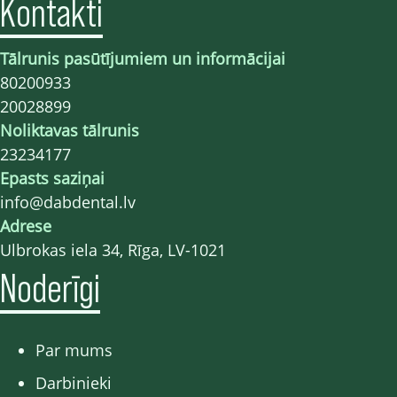
Kontakti
Tālrunis pasūtījumiem un informācijai
80200933
20028899
Noliktavas tālrunis
23234177
Epasts saziņai
info@dabdental.lv
Adrese
Ulbrokas iela 34, Rīga, LV-1021
Noderīgi
Par mums
Darbinieki