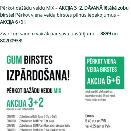
Pērkot dažādu veidu MIX –
AKCIJA
3+2, DĀVANĀ lētākā zobu
birste!
Pērkot viena veida birstes pilnus iepakojumus –
AKCIJA
6+6 !
Zvani un saņem vairāk par savu pasūtījumu –
8899
un
80200933
!