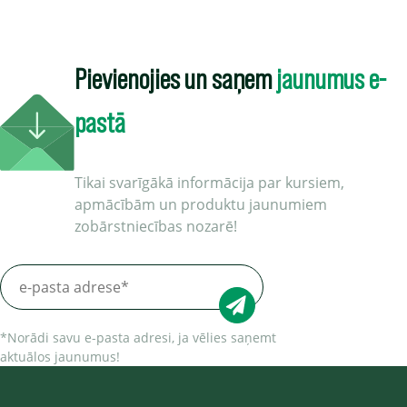
Pievienojies un saņem
jaunumus e-
pastā
Tikai svarīgākā informācija par kursiem,
apmācībām un produktu jaunumiem
zobārstniecības nozarē!
*Norādi savu e-pasta adresi, ja vēlies saņemt
aktuālos jaunumus!