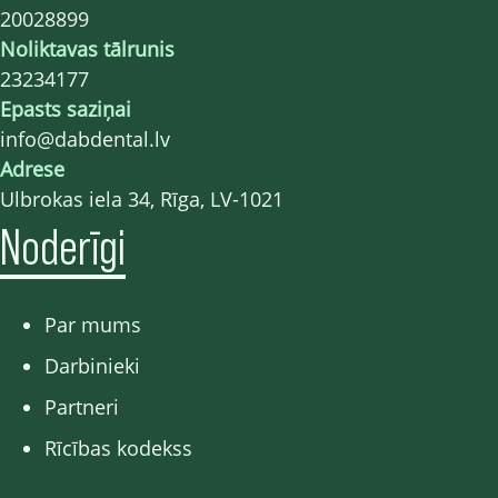
20028899
Noliktavas tālrunis
23234177
Epasts saziņai
info@dabdental.lv
Adrese
Ulbrokas iela 34, Rīga, LV-1021
Noderīgi
Par mums
Darbinieki
Partneri
Rīcības kodekss