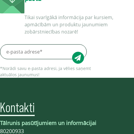
Tikai svarīgākā informācija par kursiem,
apmācībām un produktu jaunumiem
zobārstniecības nozarē!
*Norādi savu e-pasta adresi, ja vēlies saņemt
aktuālos jaunumus!
Kontakti
Tālrunis pasūtījumiem un informācijai
80200933