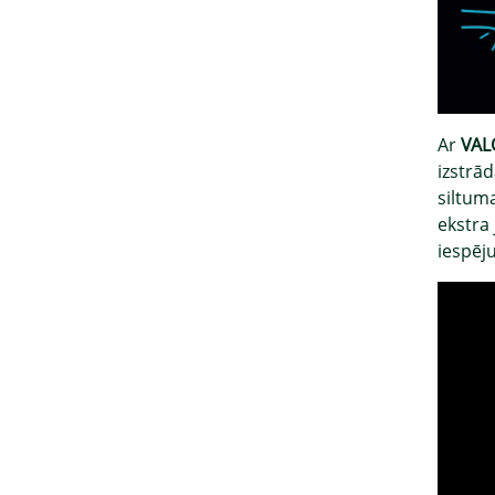
Ar
VAL
izstrā
siltum
ekstra
iespēj