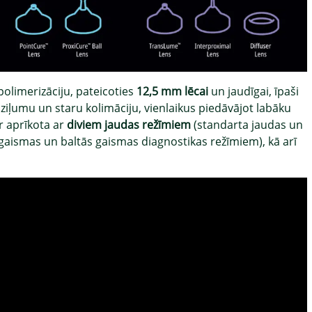
polimerizāciju, pateicoties
12,5 mm lēcai
un jaudīgai, īpaši
 dziļumu un staru kolimāciju, vienlaikus piedāvājot labāku
r aprīkota ar
diviem jaudas režīmiem
(standarta jaudas un
aismas un baltās gaismas diagnostikas režīmiem), kā arī