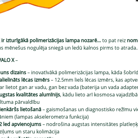
 ir izturīgākā polimerizācijas lampa nozarē…
to pat reiz
nom
us mēnešus nogulēja sniegā un ledū kalnos pirms to atrad
VALO X
–
auns dizains
– inovatīvākā polimerizācijas lampa, kāda šobrī
alielināts lēcas izmērs
– 12.5mm liels lēcas izmērs, kas aptve
ar lietot gan ar vadu, gan bez vada (baterija un vada adapte
ugstas kvalitātes alumīnijs
, kādu lieto arī kosmosa vajadzībā
iltuma pārvaldību
ienkāršs lietošanā
– gaismošanas un diagnostisko režīmu viegli
āniem (lampas akselerometra funkcija)
2 led apvienojums
– nodrošina augstas intensitātes platleņķ
ziļums un staru kolimācija