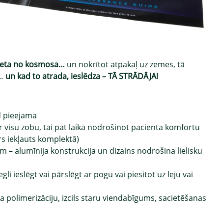
eta no kosmosa…
un nokrītot atpakaļ uz zemes, tā
a…
un kad to atrada, ieslēdza – TĀ STRĀDĀJA!
d pieejama
r visu zobu, tai pat laikā nodrošinot pacienta komfortu
rs iekļauts komplektā)
m – alumīnija konstrukcija un dizains nodrošina lielisku
 ieslēgt vai pārslēgt ar pogu vai piesitot uz leju vai
a polimerizāciju, izcils staru viendabīgums, sacietēšanas