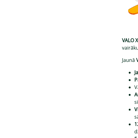
VALO X
vairāk
Jaunā
J
P
V
A
s
V
s
1
d