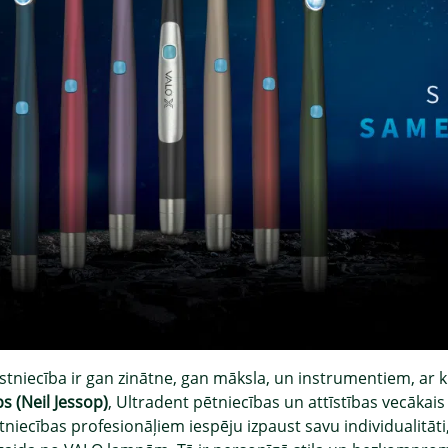
stniecība ir gan zinātne, gan māksla, un instrumentiem, ar ku
s (Neil Jessop)
, Ultradent pētniecības un attīstības vecākais
niecības profesionāļiem iespēju izpaust savu individualitāti