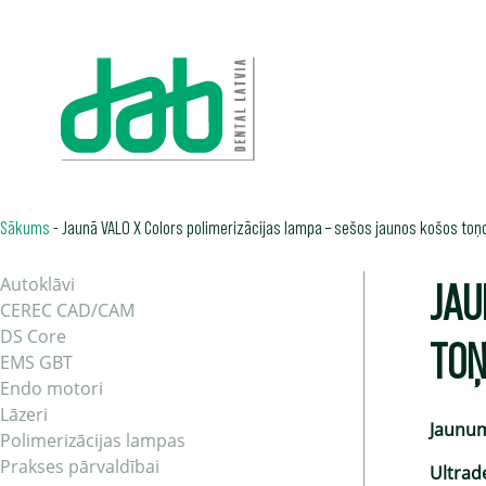
Sākums
-
Jaunā VALO X Colors polimerizācijas lampa – sešos jaunos košos toņ
JAU
Autoklāvi
CEREC CAD/CAM
DS Core
TO
EMS GBT
Endo motori
Lāzeri
Jaunu
Polimerizācijas lampas
Prakses pārvaldībai
Ultrad