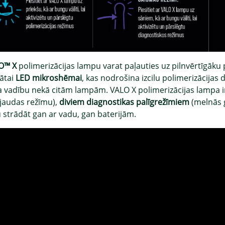
O
™
X
polimerizācijas lampu varat paļauties uz pilnvērtīgāku 
dātai
LED mikroshēmai
, kas nodrošina izcilu polimerizācijas
a vadību nekā citām lampām. VALO X polimerizācijas lampa i
 jaudas režīmu),
diviem diagnostikas palīgrežīmiem
(melnās g
u strādāt gan ar vadu, gan baterijām.