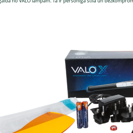
gaida no VALO lampām. Tā ir personīgā stila un bezkompromisa