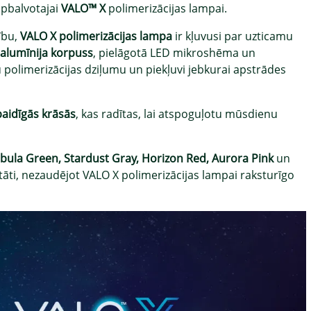
apbalvotajai
VALO™ X
polimerizācijas lampai.
lību,
VALO X polimerizācijas lampa
ir kļuvusi par uzticamu
s alumīnija korpuss
, pielāgotā LED mikroshēma un
u polimerizācijas dziļumu un piekļuvi jebkurai apstrādes
paidīgās krāsās
, kas radītas, lai atspoguļotu mūsdienu
ebula Green, Stardust Gray, Horizon Red, Aurora Pink
un
alitāti, nezaudējot VALO X polimerizācijas lampai raksturīgo