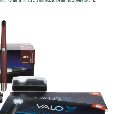
 kvalitātes, kā arī klīniskās izcilības apvienošana.”