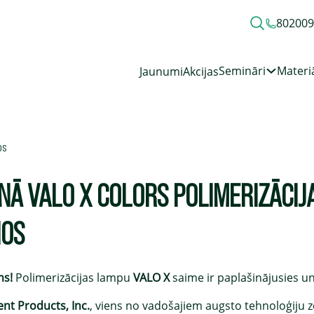
80200
Semināri
Materiā
Jaunumi
Akcijas
os
NĀ VALO X COLORS POLIMERIZĀCIJ
ŅOS
ms!
Polimerizācijas lampu
VALO X
saime ir paplašinājusies un
ent Products, Inc.
, viens no vadošajiem augsto tehnoloģiju z