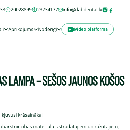
933
20028899
23234177
info@dabdental.lv
li
Aprīkojums
Noderīgi
Video platforma
AS LAMPA – SEŠOS JAUNOS KOŠOS
 kļuvusi krāsaināka!
obārstniecības materiālu izstrādātājiem un ražotājiem,