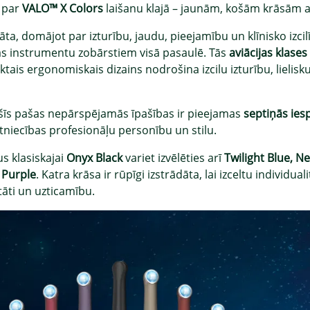
 par
VALO™ X Colors
laišanu klajā – jaunām, košām krāsām 
āta, domājot par izturību, jaudu, pieejamību un klīnisko izci
as instrumentu zobārstiem visā pasaulē. Tās
aviācijas klase
ais ergonomiskais dizains nodrošina izcilu izturību, lielisk
šīs pašas nepārspējamās īpašības ir pieejamas
septiņās ies
tniecības profesionāļu personību un stilu.
s klasiskajai
Onyx Black
variet izvēlēties arī
Twilight Blue, N
 Purple
. Katra krāsa ir rūpīgi izstrādāta, lai izceltu individu
tāti un uzticamību.