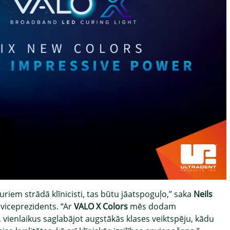
riem strādā klīnicisti, tas būtu jāatspoguļo,” saka
Neils
 viceprezidents. “Ar
VALO X Colors
mēs dodam
, vienlaikus saglabājot augstākās klases veiktspēju, kādu