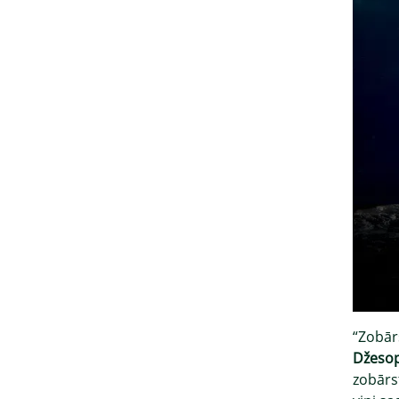
“Zobār
Džesop
zobārst