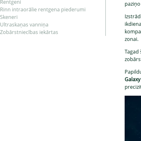
Rentgeni
paziņo
Rinn intraorālie rentgena piederumi
Izstrād
Skeneri
ikdien
Ultraskaņas vanniņa
kompakt
Zobārstniecības iekārtas
zonai.
Tagad 
zobārs
Papildu
Galaxy
precizi