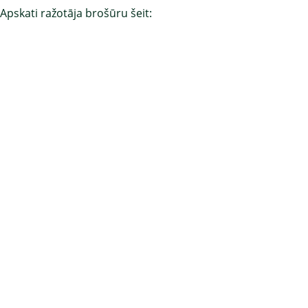
Apskati ražotāja brošūru šeit: