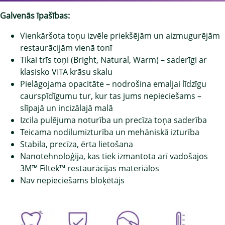
Galvenās īpašības:
Vienkāršota toņu izvēle priekšējām un aizmugurējām
restaurācijām vienā tonī
Tikai trīs toņi (Bright, Natural, Warm) – saderīgi ar
klasisko VITA krāsu skalu
Pielāgojama opacitāte – nodrošina emaljai līdzīgu
caurspīdīgumu tur, kur tas jums nepieciešams –
slīpajā un incizālajā malā
Izcila pulējuma noturība un precīza toņa saderība
Teicama nodilumizturība un mehāniskā izturība
Stabila, precīza, ērta lietošana
Nanotehnoloģija, kas tiek izmantota arī vadošajos
3M™ Filtek™ restaurācijas materiālos
Nav nepieciešams bloķētājs