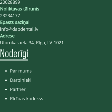
20028899
Noliktavas tālrunis
23234177
Epasts saziņai
info@dabdental.lv
Adrese
Ulbrokas iela 34, Rīga, LV-1021
Noderīgi
Par mums
Darbinieki
Partneri
Rīcības kodekss