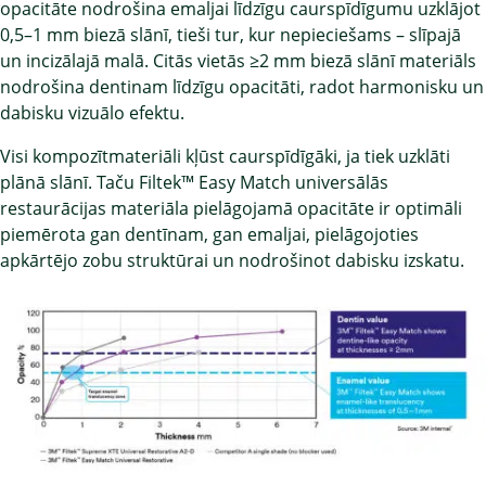
opacitāte nodrošina emaljai līdzīgu caurspīdīgumu uzklājot
0,5–1 mm biezā slānī, tieši tur, kur nepieciešams – slīpajā
un incizālajā malā. Citās vietās ≥2 mm biezā slānī materiāls
nodrošina dentinam līdzīgu opacitāti, radot harmonisku un
dabisku vizuālo efektu.
Visi kompozītmateriāli kļūst caurspīdīgāki, ja tiek uzklāti
plānā slānī. Taču Filtek™ Easy Match universālās
restaurācijas materiāla pielāgojamā opacitāte ir optimāli
piemērota gan dentīnam, gan emaljai, pielāgojoties
apkārtējo zobu struktūrai un nodrošinot dabisku izskatu.