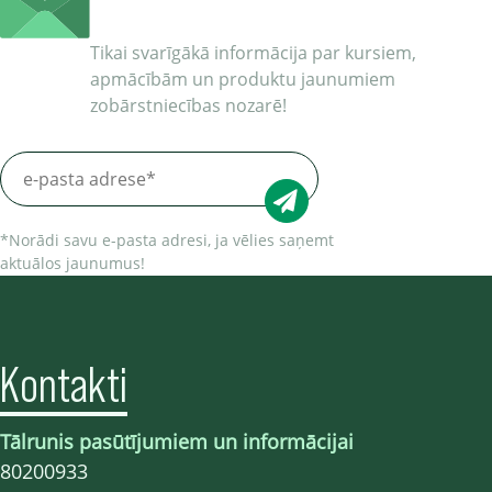
Tikai svarīgākā informācija par kursiem,
apmācībām un produktu jaunumiem
zobārstniecības nozarē!
*Norādi savu e-pasta adresi, ja vēlies saņemt
aktuālos jaunumus!
Kontakti
Tālrunis pasūtījumiem un informācijai
80200933