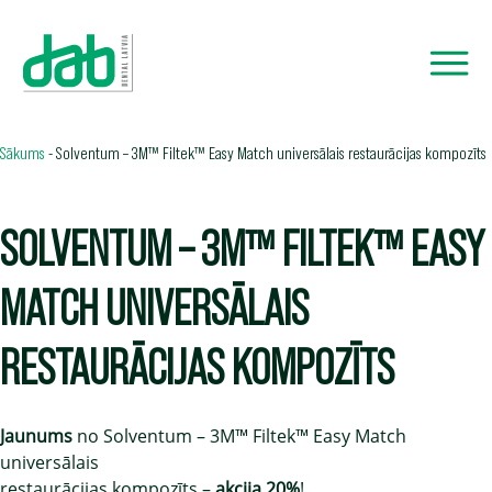
Sākums
-
Solventum – 3M™ Filtek™ Easy Match universālais restaurācijas kompozīts
SOLVENTUM – 3M™ FILTEK™ EASY
MATCH UNIVERSĀLAIS
RESTAURĀCIJAS KOMPOZĪTS
Jaunums
no Solventum – 3M™ Filtek™ Easy Match
universālais
restaurācijas kompozīts –
akcija 20%
!