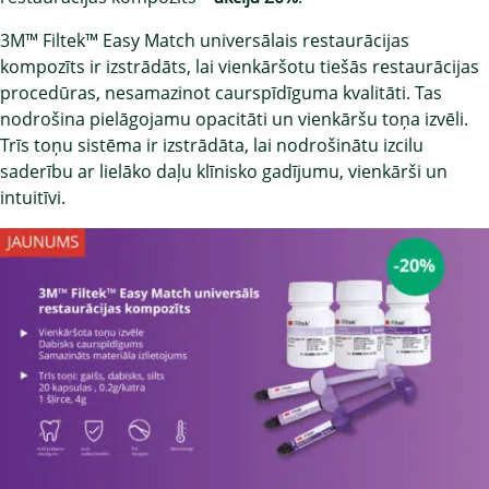
3M™ Filtek™ Easy Match universālais restaurācijas
kompozīts ir izstrādāts, lai vienkāršotu tiešās restaurācijas
procedūras, nesamazinot caurspīdīguma kvalitāti. Tas
nodrošina pielāgojamu opacitāti un vienkāršu toņa izvēli.
Trīs toņu sistēma ir izstrādāta, lai nodrošinātu izcilu
saderību ar lielāko daļu klīnisko gadījumu, vienkārši un
intuitīvi.