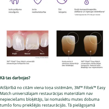
Kā tas darbojas?
Atšķirībā no citām viena toņa sistēmām, 3M™ Filtek™ Easy
Match universālajam restaurācijas materiālam nav
nepieciešams bloķētājs, lai nomaskētu mutes dobuma
tumšo fonu priekšējās restaurācijās. Tā pielāgojamā