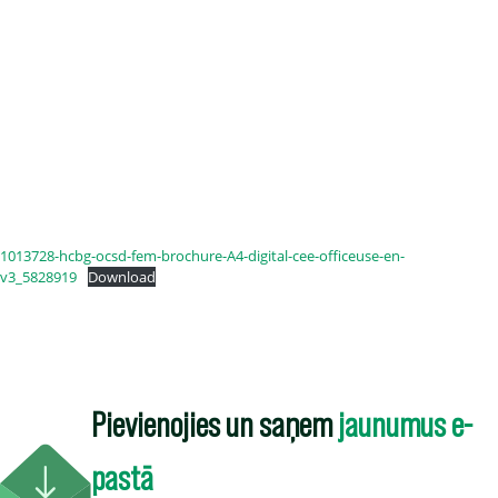
1013728-hcbg-ocsd-fem-brochure-A4-digital-cee-officeuse-en-
v3_5828919
Download
Pievienojies un saņem
jaunumus e-
pastā